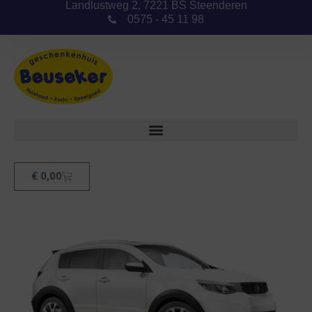
Landlustweg 2, 7221 BS Steenderen
0575 - 45 11 98
€
0,00