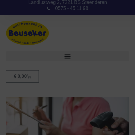
Landlustweg 2, 7221 BS Steenderen
0575 - 45 11 98
€
0,00