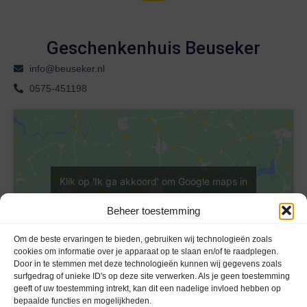
Geschenkenhuis Beuseker
info@beuseker.nl
0575-451198
Klik op 'Ik ga akkoord' om Google maps in
te schakelen
Beheer toestemming
Cookieverklaring
Ik ga akkoord
Om de beste ervaringen te bieden, gebruiken wij technologieën zoals
cookies om informatie over je apparaat op te slaan en/of te raadplegen.
Door in te stemmen met deze technologieën kunnen wij gegevens zoals
surfgedrag of unieke ID's op deze site verwerken. Als je geen toestemming
geeft of uw toestemming intrekt, kan dit een nadelige invloed hebben op
bepaalde functies en mogelijkheden.