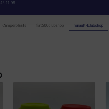
 45 11 98
Camperplaats
fiat500clubshop
renault4clubshop
p