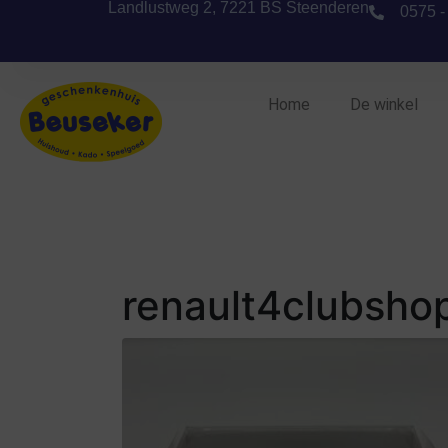
Landlustweg 2, 7221 BS Steenderen
0575 -
Home
De winkel
renault4clubsho