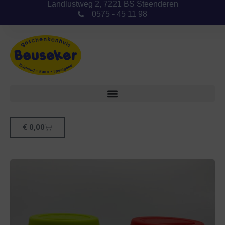
Landlustweg 2, 7221 BS Steenderen
0575 - 45 11 98
€
0,00