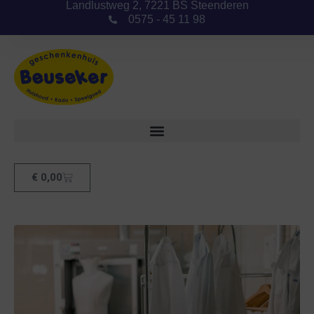
Landlustweg 2, 7221 BS Steenderen
0575 - 45 11 98
€
0,00