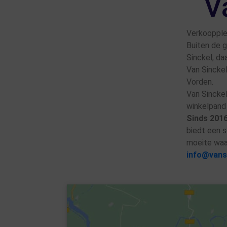
V
Verkoopple
Buiten de g
Sinckel, da
Van Sinckel
Vorden.
Van Sinckel
winkelpand 
Sinds 201
biedt een s
moeite waa
info@vansi