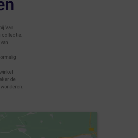
en
bij Van
 collectie.
 van
oormalig
winkel
zeker de
ewonderen.