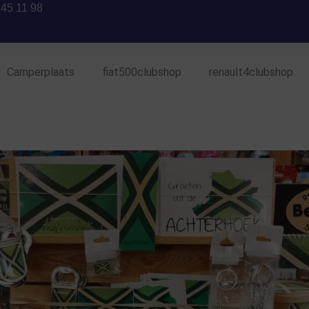
 45 11 98
Camperplaats
fiat500clubshop
renault4clubshop