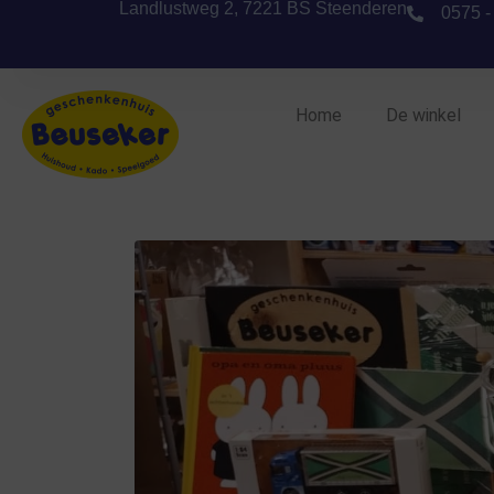
Landlustweg 2, 7221 BS Steenderen
0575 -
Home
De winkel