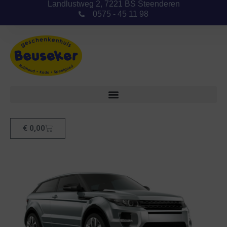
Landlustweg 2, 7221 BS Steenderen
0575 - 45 11 98
€
0,00