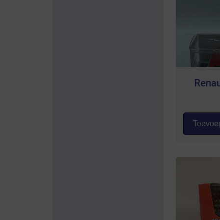
Renau
Toevoeg