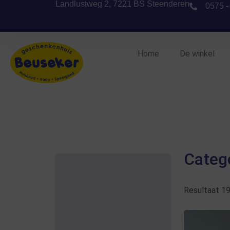
Landlustweg 2, 7221 BS Steenderen
0575 -
Home
De winkel
Catego
Resultaat 1