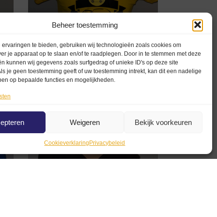
Beheer toestemming
ervaringen te bieden, gebruiken wij technologieën zoals cookies om
rt
ver je apparaat op te slaan en/of te raadplegen. Door in te stemmen met deze
n kunnen wij gegevens zoals surfgedrag of unieke ID's op deze site
Geel Kinder T-shirt Fiat 500
ls je geen toestemming geeft of uw toestemming intrekt, kan dit een nadelige
ben op bepaalde functies en mogelijkheden.
€
22,50
€
15,00
sten
Opties selecteren
epteren
Weigeren
Bekijk voorkeuren
Cookieverklaring
Privacybeleid