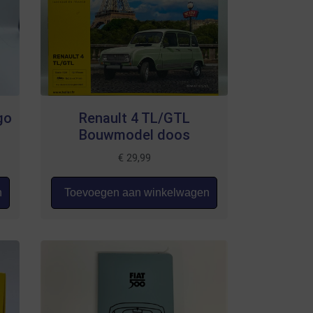
go
Renault 4 TL/GTL
Bouwmodel doos
€
29,99
n
Toevoegen aan winkelwagen