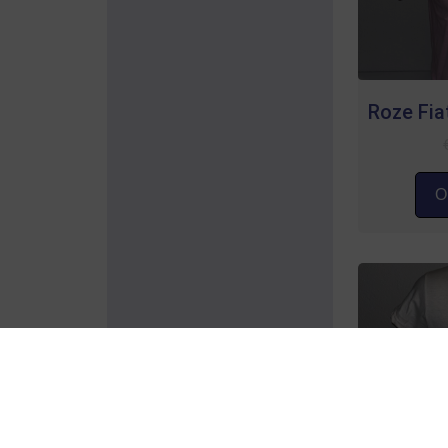
Roze Fiat
Op