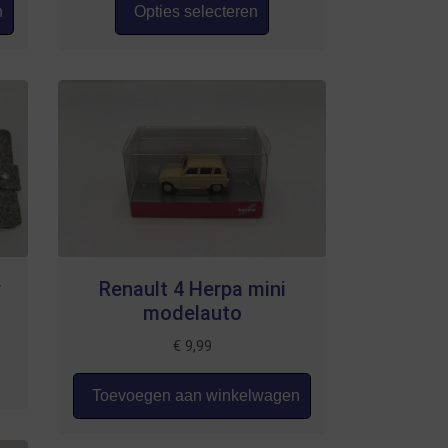
n
Opties selecteren
r
Renault 4 Herpa mini
modelauto
€
9,99
Toevoegen aan winkelwagen