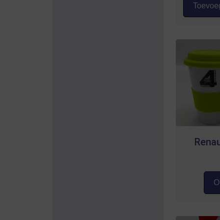
Toevoeg
Renau
Op