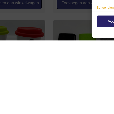
en aan winkelwagen
Toevoegen aan winkelwage
Beheer dien
Acc
lt 4 Koffiebeker
Renault 4 pasjeshoude
€
7,50
€
6,99
ties selecteren
Opties selecteren