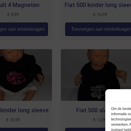
ult 4 Magneten
Fiat 500 kinder long slee
€
9,99
€
16,99
en aan winkelwagen
Toevoegen aan winkelwage
 kinder long sleeve
Fiat 500 slabbetje
Om de beste 
informatie o
€
16,99
€
12,99
technologieë
verwerken. A
invloed heb