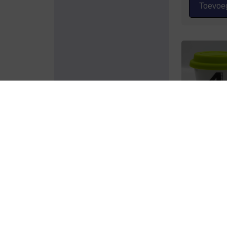
Toevoeg
Renau
Op