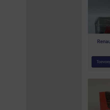
Renau
Toevoeg