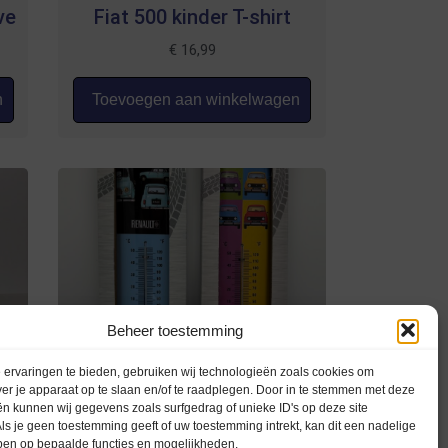
ve
Fiat 500 kinder T-shirt
€
16,99
n
Toevoegen aan winkelwagen
Beheer toestemming
Renault 4 Thermometer
ervaringen te bieden, gebruiken wij technologieën zoals cookies om
ver je apparaat op te slaan en/of te raadplegen. Door in te stemmen met deze
€
12,99
n kunnen wij gegevens zoals surfgedrag of unieke ID's op deze site
ls je geen toestemming geeft of uw toestemming intrekt, kan dit een nadelige
ben op bepaalde functies en mogelijkheden.