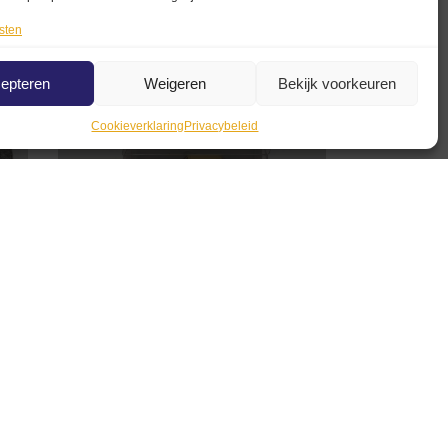
n
Opties selecteren
sten
epteren
Weigeren
Bekijk voorkeuren
Cookieverklaring
Privacybeleid
r
Renault 4 Herpa mini
modelauto
€
9,99
Toevoegen aan winkelwagen