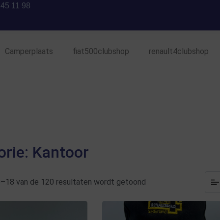
 45 11 98
Camperplaats
fiat500clubshop
renault4clubshop
orie: Kantoor
0–18 van de 120 resultaten wordt getoond