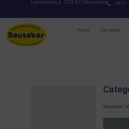
Landlustweg 2, 7221 BS Steenderen
0575 -
Home
De winkel
Categ
Resultaat 1