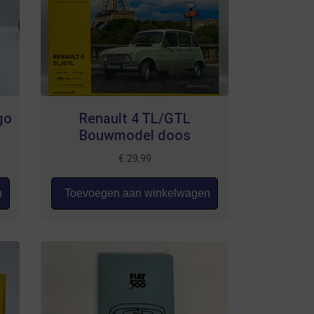
go
Renault 4 TL/GTL
Bouwmodel doos
€
29,99
n
Toevoegen aan winkelwagen