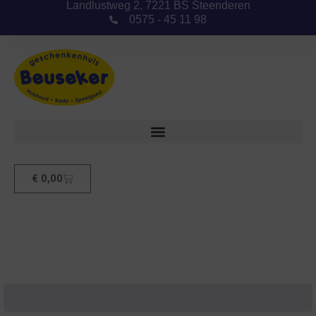
Landlustweg 2, 7221 BS Steenderen
0575 - 45 11 98
€
0,00