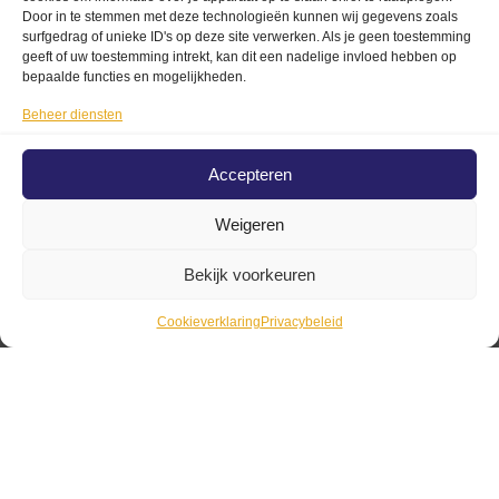
selecteren
Opties
Door in te stemmen met deze technologieën kunnen wij gegevens zoals
surfgedrag of unieke ID's op deze site verwerken. Als je geen toestemming
Opties
selecteren
geeft of uw toestemming intrekt, kan dit een nadelige invloed hebben op
selecteren
bepaalde functies en mogelijkheden.
Beheer diensten
Accepteren
fiat 500
Weigeren
vlaggetje
Fiat 500 jas
Blikken witte
met club
Bekijk voorkeuren
€
14,99
Fiat 500 met
logo
surfplanken
Cookieverklaring
Privacybeleid
€
85,00
Toevoegen
XL
aan
€
34,99
winkelwagen
Opties
selecteren
Toevoegen
aan
winkelwagen