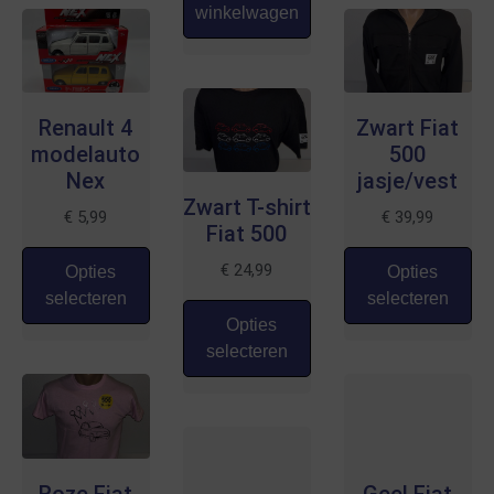
winkelwagen
Renault 4
Zwart Fiat
modelauto
500
Nex
jasje/vest
Zwart T-shirt
€
5,99
€
39,99
Fiat 500
€
24,99
Opties
Opties
selecteren
selecteren
Opties
selecteren
Roze Fiat
Geel Fiat