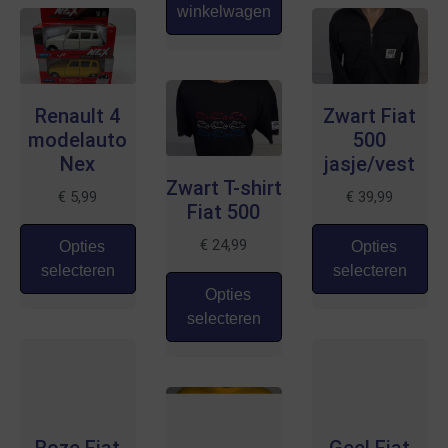
winkelwagen
Renault 4
Zwart Fiat
modelauto
500
Nex
jasje/vest
Zwart T-shirt
€
5,99
€
39,99
Fiat 500
€
24,99
Opties
Opties
selecteren
selecteren
Opties
selecteren
Roze Fiat
Geel Fiat