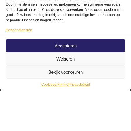
selecteren
Opties
Door in te stemmen met deze technologieën kunnen wij gegevens zoals
surfgedrag of unieke ID's op deze site verwerken. Als je geen toestemming
Opties
selecteren
geeft of uw toestemming intrekt, kan dit een nadelige invloed hebben op
selecteren
bepaalde functies en mogelijkheden.
Beheer diensten
Accepteren
fiat 500
Weigeren
vlaggetje
Fiat 500 jas
Blikken witte
met club
Bekijk voorkeuren
€
14,99
Fiat 500 met
logo
surfplanken
Cookieverklaring
Privacybeleid
€
85,00
Toevoegen
XL
aan
€
34,99
winkelwagen
Opties
selecteren
Toevoegen
aan
winkelwagen