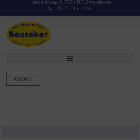
Landlustweg 2, 7221 BS Steenderen
0575 - 45 11 98
€
0,00