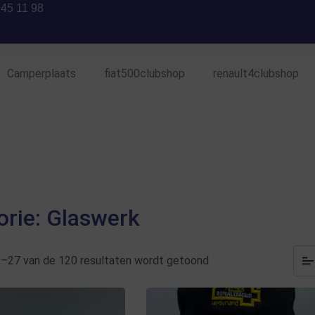
 45 11 98
Camperplaats
fiat500clubshop
renault4clubshop
orie: Glaswerk
9–27 van de 120 resultaten wordt getoond