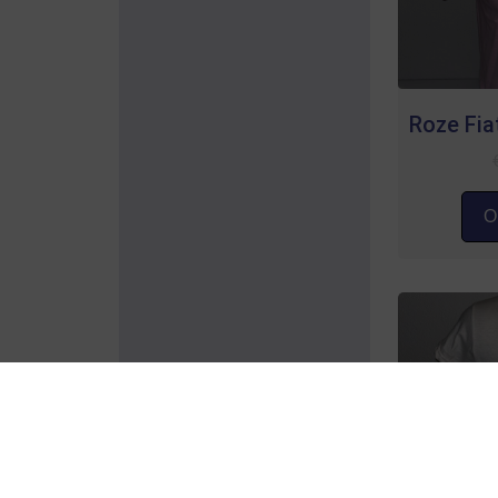
Roze Fiat
Op