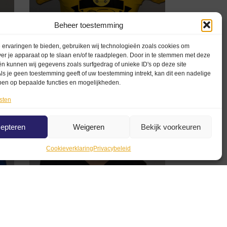
Beheer toestemming
ervaringen te bieden, gebruiken wij technologieën zoals cookies om
rt
ver je apparaat op te slaan en/of te raadplegen. Door in te stemmen met deze
n kunnen wij gegevens zoals surfgedrag of unieke ID's op deze site
Geel Kinder T-shirt Fiat 500
ls je geen toestemming geeft of uw toestemming intrekt, kan dit een nadelige
ben op bepaalde functies en mogelijkheden.
€
22,50
€
15,00
sten
Opties selecteren
epteren
Weigeren
Bekijk voorkeuren
Cookieverklaring
Privacybeleid