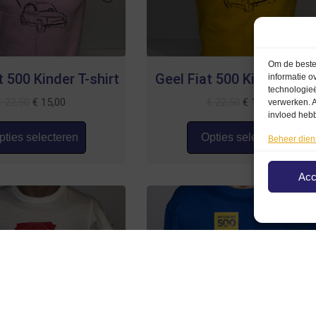
Om de beste 
 500 Kinder T-shirt
Geel Fiat 500 Kinder T-shi
informatie o
technologieë
€
22,50
€
15,00
€
22,50
€
15,00
verwerken. A
invloed heb
ties selecteren
Opties selecteren
Beheer dien
Acc