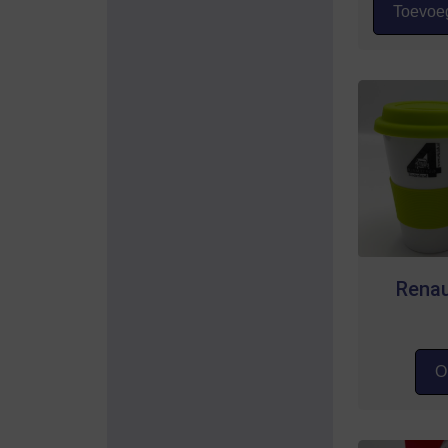
Toevoeg
Renau
Op