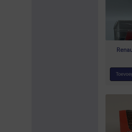
Renau
Toevoeg