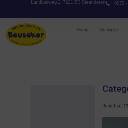
Landlustweg 2, 7221 BS Steenderen
0575 -
Home
De winkel
Categ
Resultaat 1