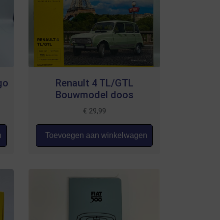
go
Renault 4 TL/GTL
Bouwmodel doos
€
29,99
n
Toevoegen aan winkelwagen