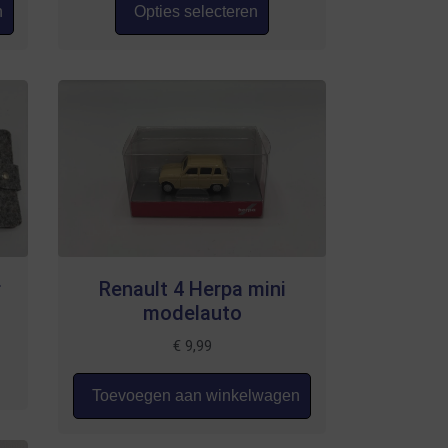
n
Opties selecteren
r
Renault 4 Herpa mini
modelauto
€
9,99
Toevoegen aan winkelwagen