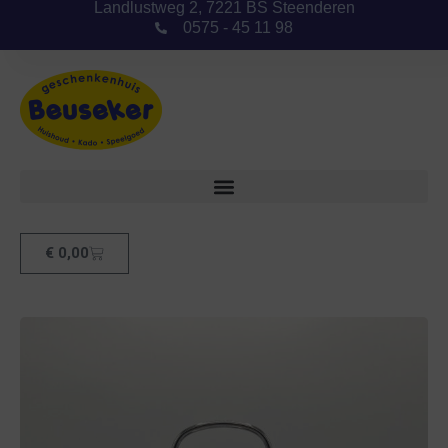
Landlustweg 2, 7221 BS Steenderen
0575 - 45 11 98
€
0,00