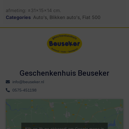
afmeting: ±31x15x14 cm.
Categories
Auto's
,
Blikken auto's
,
Fiat 500
Geschenkenhuis Beuseker
info@beuseker.nl
0575-451198
Klik op 'Ik ga akkoord' om Google maps in