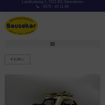
Landlustweg 2, 7221 BS Steenderen
0575 - 45 11 98
€
0,00