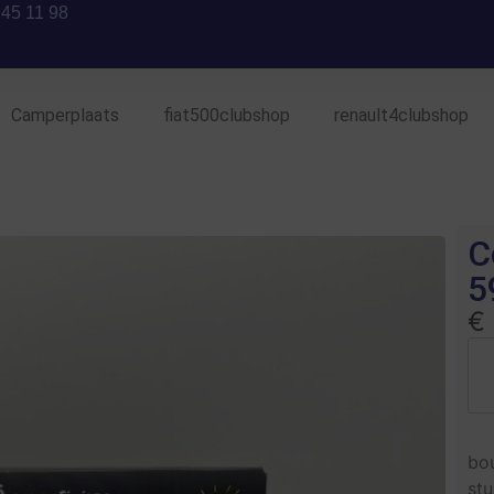
 45 11 98
Camperplaats
fiat500clubshop
renault4clubshop
C
5
€
bo
stu