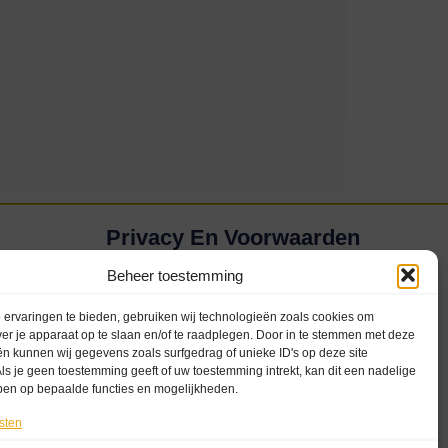
Privacy En Voorwaarden
Privacybeleid (AVG)
Beheer toestemming
Disclaimer
ervaringen te bieden, gebruiken wij technologieën zoals cookies om
Algemene voorwaarden
ver je apparaat op te slaan en/of te raadplegen. Door in te stemmen met deze
n kunnen wij gegevens zoals surfgedrag of unieke ID's op deze site
Cookieverklaring
ls je geen toestemming geeft of uw toestemming intrekt, kan dit een nadelige
ben op bepaalde functies en mogelijkheden.
sten