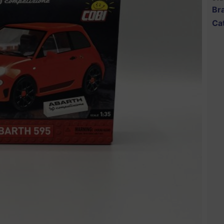
Br
Ca