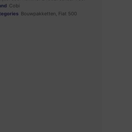
and
Cobi
tegories
Bouwpakketten
,
Fiat 500