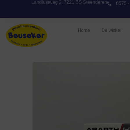
Landlustweg 2, 7221 BS Steenderen
0575 -
Home
De winkel