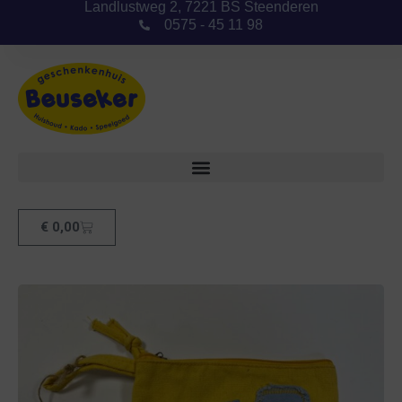
Landlustweg 2, 7221 BS Steenderen
0575 - 45 11 98
€
0,00