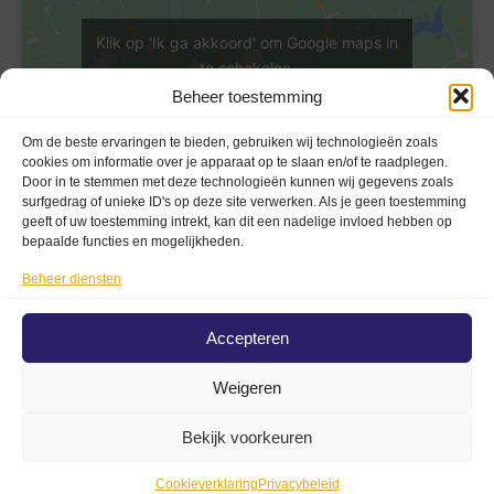
Klik op 'Ik ga akkoord' om Google maps in
te schakelen
Cookieverklaring
Beheer toestemming
Ik ga akkoord
Om de beste ervaringen te bieden, gebruiken wij technologieën zoals
cookies om informatie over je apparaat op te slaan en/of te raadplegen.
Door in te stemmen met deze technologieën kunnen wij gegevens zoals
surfgedrag of unieke ID's op deze site verwerken. Als je geen toestemming
geeft of uw toestemming intrekt, kan dit een nadelige invloed hebben op
bepaalde functies en mogelijkheden.
Beheer diensten
Privacy En Voorwaarden
Privacybeleid (AVG)
Accepteren
Disclaimer
Weigeren
Algemene voorwaarden
Cookieverklaring
Bekijk voorkeuren
© All Rights Reserved.
Cookieverklaring
Privacybeleid