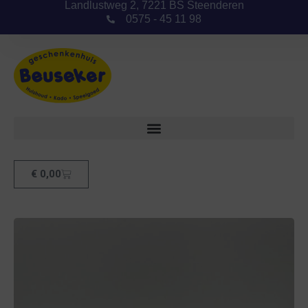
Landlustweg 2, 7221 BS Steenderen
0575 - 45 11 98
€
0,00