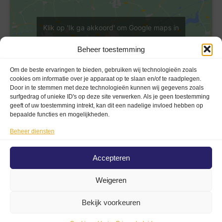
Klik op 'Ik ga akkoord' om Google maps in
te schakelen
Beheer toestemming
Cookieverklaring
Ik ga akkoord
Om de beste ervaringen te bieden, gebruiken wij technologieën zoals
cookies om informatie over je apparaat op te slaan en/of te raadplegen.
Door in te stemmen met deze technologieën kunnen wij gegevens zoals
surfgedrag of unieke ID's op deze site verwerken. Als je geen toestemming
geeft of uw toestemming intrekt, kan dit een nadelige invloed hebben op
bepaalde functies en mogelijkheden.
Beheer diensten
Privacy En Voorwaarden
Privacybeleid (AVG)
Accepteren
Disclaimer
Weigeren
Algemene voorwaarden
Cookieverklaring
Bekijk voorkeuren