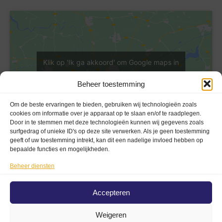
Klik op 'Ik ga akkoord' om Google maps in
te schakelen
Beheer toestemming
Cookieverklaring
Ik ga akkoord
Om de beste ervaringen te bieden, gebruiken wij technologieën zoals
cookies om informatie over je apparaat op te slaan en/of te raadplegen.
Door in te stemmen met deze technologieën kunnen wij gegevens zoals
surfgedrag of unieke ID's op deze site verwerken. Als je geen toestemming
geeft of uw toestemming intrekt, kan dit een nadelige invloed hebben op
bepaalde functies en mogelijkheden.
Beheer diensten
Privacy En Voorwaarden
Privacybeleid (AVG)
Accepteren
Disclaimer
Weigeren
Algemene voorwaarden