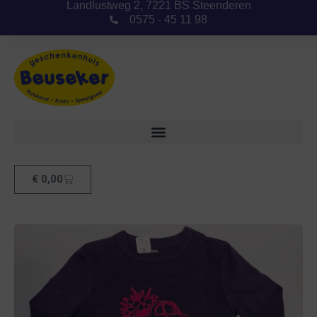
Landlustweg 2, 7221 BS Steenderen
0575 - 45 11 98
€
0,00