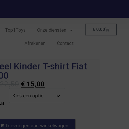
€
0,00
Top1Toys
Onze diensten
Afrekenen
Contact
eel Kinder T-shirt Fiat
00
22,50
€
15,00
at
Toevoegen aan winkelwagen