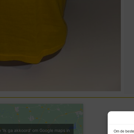
p 'Ik ga akkoord' om Google maps in
Om de beste 