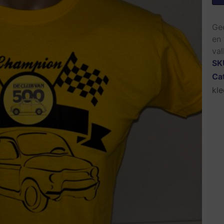
Gee
en 
val
SK
Ca
kle