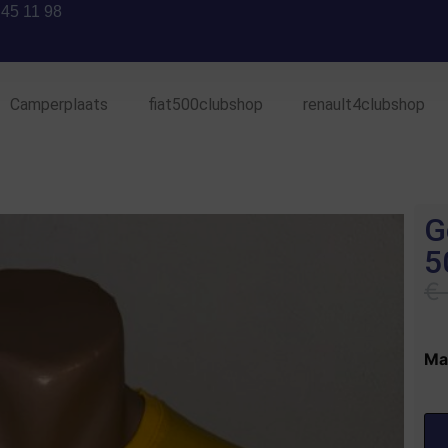
 45 11 98
Camperplaats
fiat500clubshop
renault4clubshop
G
5
€
Ma