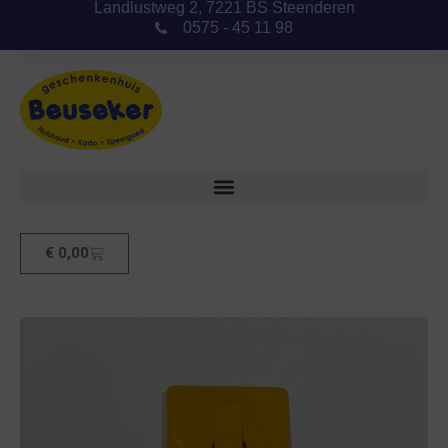
Landlustweg 2, 7221 BS Steenderen
0575 - 45 11 98
€
0,00