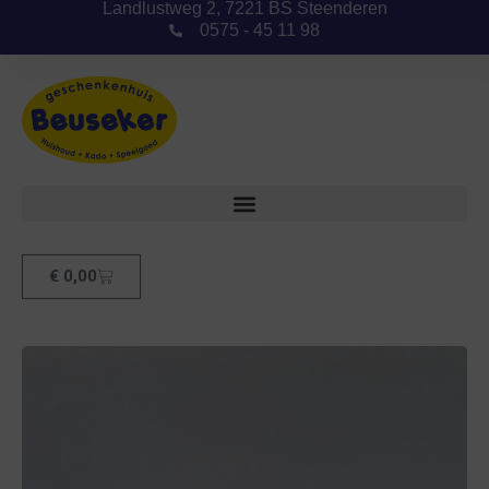
Landlustweg 2, 7221 BS Steenderen
0575 - 45 11 98
€
0,00