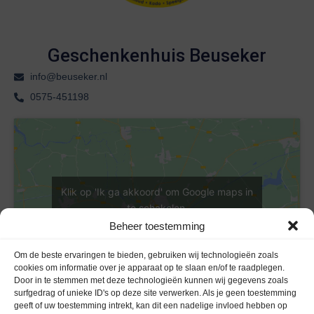
Geschenkenhuis Beuseker
info@beuseker.nl
0575-451198
Klik op 'Ik ga akkoord' om Google maps in
te schakelen
Cookieverklaring
Beheer toestemming
Ik ga akkoord
Om de beste ervaringen te bieden, gebruiken wij technologieën zoals
cookies om informatie over je apparaat op te slaan en/of te raadplegen.
Door in te stemmen met deze technologieën kunnen wij gegevens zoals
surfgedrag of unieke ID's op deze site verwerken. Als je geen toestemming
geeft of uw toestemming intrekt, kan dit een nadelige invloed hebben op