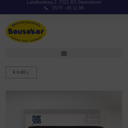
Landlustweg 2, 7221 BS Steenderen
0575 - 45 11 98
€
0,00