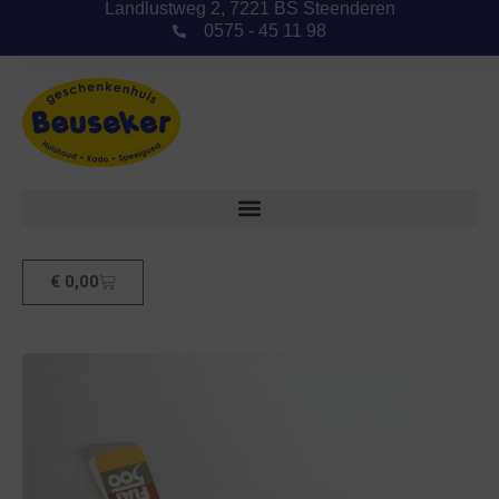
Landlustweg 2, 7221 BS Steenderen
0575 - 45 11 98
€
0,00