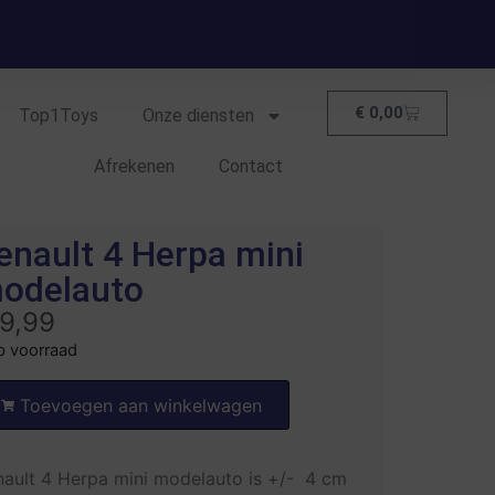
€
0,00
Top1Toys
Onze diensten
Afrekenen
Contact
enault 4 Herpa mini
odelauto
9,99
p voorraad
Toevoegen aan winkelwagen
nault 4 Herpa mini modelauto is +/- 4 cm