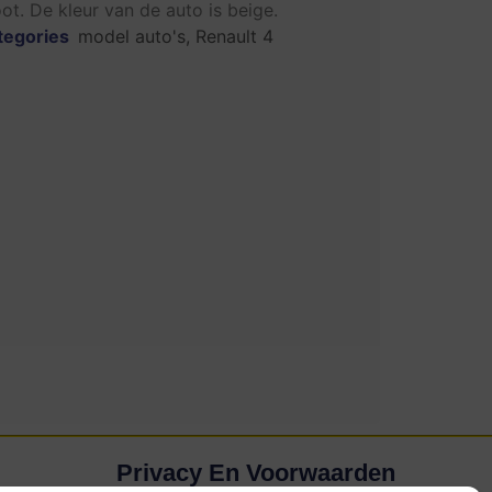
ot. De kleur van de auto is beige.
tegories
model auto's
,
Renault 4
Privacy En Voorwaarden