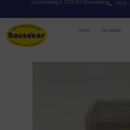
Landlustweg 2, 7221 BS Steenderen
0575 -
Home
De winkel