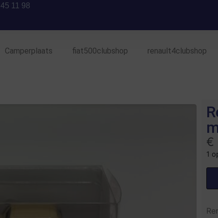
 45 11 98
Camperplaats
fiat500clubshop
renault4clubshop
R
m
€
1 o
Re