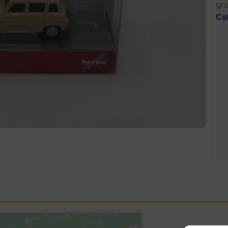
gro
Ca