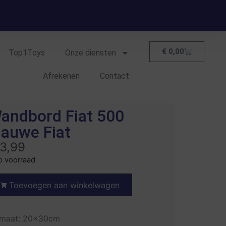
€
0,00
Top1Toys
Onze diensten
Afrekenen
Contact
andbord Fiat 500
lauwe Fiat
3,99
p voorraad
Toevoegen aan winkelwagen
rmaat: 20x30cm