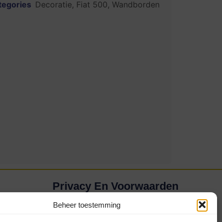
tegories
Decoratie
,
Fiat 500
,
Wandborden
Privacy En Voorwaarden
Privacybeleid (AVG)
Beheer toestemming
Disclaimer