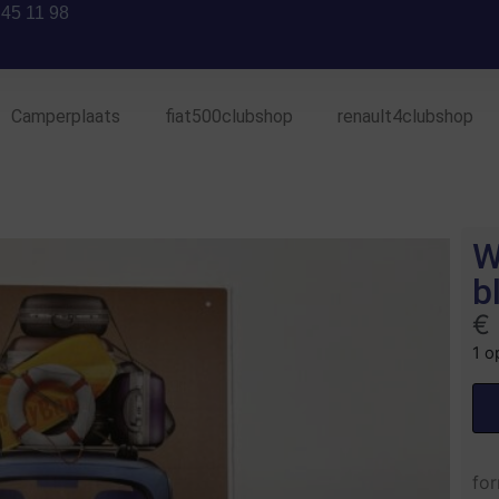
 45 11 98
Camperplaats
fiat500clubshop
renault4clubshop
W
b
€
1 o
fo