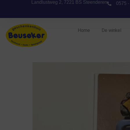
Landlustweg 2, 7221 BS Steenderen
0575 -
Home
De winkel