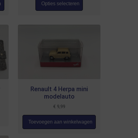
n
Opties selecteren
r
Renault 4 Herpa mini
modelauto
€
9,99
Toevoegen aan winkelwagen