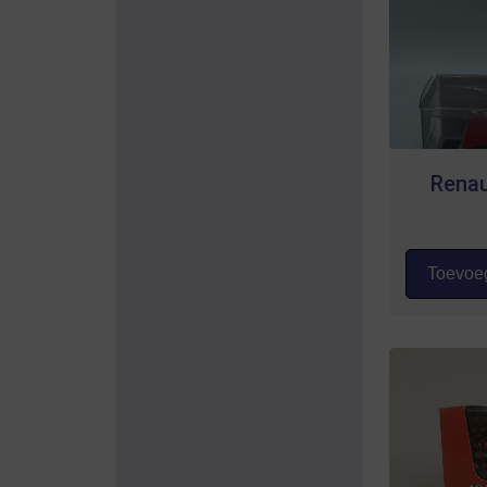
Renau
Toevoeg