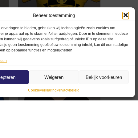
Beheer toestemming
ervaringen te bieden, gebruiken wij technologieën zoals cookies om
rt
ver je apparaat op te slaan en/of te raadplegen. Door in te stemmen met deze
n kunnen wij gegevens zoals surfgedrag of unieke ID's op deze site
Geel Kinder T-shirt Fiat 500
ls je geen toestemming geeft of uw toestemming intrekt, kan dit een nadelige
ben op bepaalde functies en mogelijkheden.
€
22,50
€
15,00
sten
Opties selecteren
epteren
Weigeren
Bekijk voorkeuren
Cookieverklaring
Privacybeleid