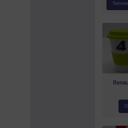
Toevoeg
Renau
Op