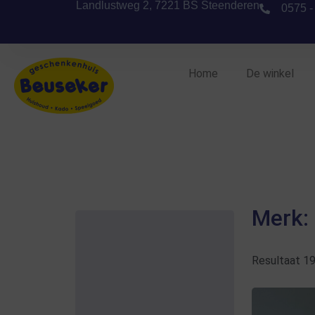
Landlustweg 2, 7221 BS Steenderen
0575 -
Home
De winkel
Merk:
Resultaat 1