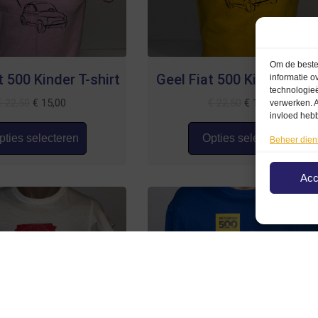
Om de beste 
 500 Kinder T-shirt
Geel Fiat 500 Kinder T-shi
informatie o
technologieë
€
22,50
€
15,00
€
22,50
€
15,00
verwerken. A
invloed heb
ties selecteren
Opties selecteren
Beheer dien
Acc