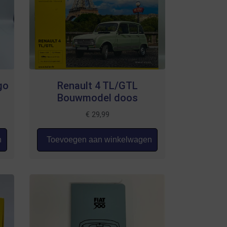
go
Renault 4 TL/GTL
Bouwmodel doos
€
29,99
n
Toevoegen aan winkelwagen