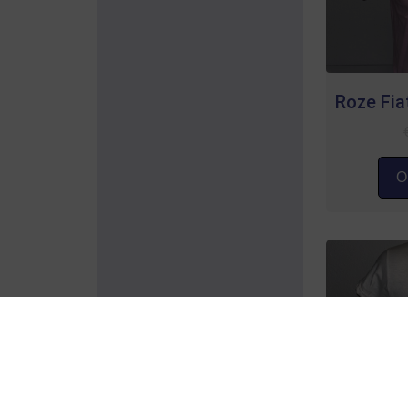
Roze Fiat
Op