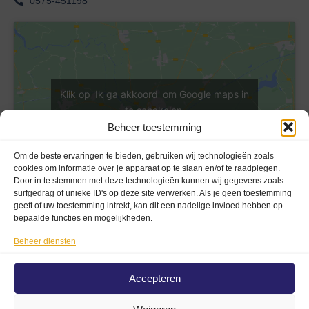
0575-451198
Klik op 'Ik ga akkoord' om Google maps in
te schakelen
Cookieverklaring
Beheer toestemming
Ik ga akkoord
Om de beste ervaringen te bieden, gebruiken wij technologieën zoals
cookies om informatie over je apparaat op te slaan en/of te raadplegen.
Door in te stemmen met deze technologieën kunnen wij gegevens zoals
surfgedrag of unieke ID's op deze site verwerken. Als je geen toestemming
geeft of uw toestemming intrekt, kan dit een nadelige invloed hebben op
bepaalde functies en mogelijkheden.
Beheer diensten
Privacy En Voorwaarden
Privacybeleid (AVG)
Accepteren
Disclaimer