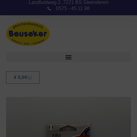
Landlustweg 2, 7221 BS Steenderen
0575 - 45 11 98
€
0,00