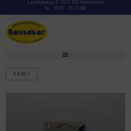
Landlustweg 2, 7221 BS Steenderen
0575 - 45 11 98
€
0,00