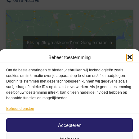
0575-451198
Klik op 'Ik ga akkoord' om Google maps in
te schakelen
Cookieverklaring
Beheer toestemming
Ik ga akkoord
Om de beste ervaringen te bieden, gebruiken wij technologieën zoals
cookies om informatie over je apparaat op te slaan en/of te raadplegen.
Door in te stemmen met deze technologieën kunnen wij gegevens zoals
surfgedrag of unieke ID's op deze site verwerken. Als je geen toestemming
geeft of uw toestemming intrekt, kan dit een nadelige invloed hebben op
bepaalde functies en mogelijkheden.
Beheer diensten
Privacy En Voorwaarden
Privacybeleid (AVG)
Accepteren
Disclaimer