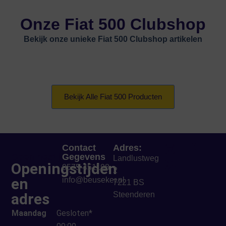
Onze Fiat 500 Clubshop
Bekijk onze unieke Fiat 500 Clubshop artikelen
Bekijk Alle Fiat 500 Producten
Contact
Adres:
Openingstijden
Gegevens
Landlustweg
Openingstijden
0575-451198
2
en
info@beuseker.nl
7221 BS
adres
Steenderen
Maandag
Gesloten*