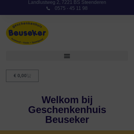
Landlustweg 2, 7221 BS Steenderen
0575 - 45 11 98
€
0,00
Welkom bij
Geschenkenhuis
Beuseker