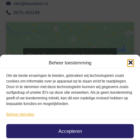
info@beuseker.nl
0575-451198
Klik op 'Ik ga akkoord' om Google maps in
te schakelen
Beheer toestemming
Cookieverklaring
Om de beste ervaringen te bieden, gebruiken wij technologieën zoals
Ik ga akkoord
cookies om informatie over je apparaat op te slaan en/of te raadplegen.
Door in te stemmen met deze technologieën kunnen wij gegevens zoals
surfgedrag of unieke ID's op deze site verwerken. Als je geen toestemming
geeft of uw toestemming intrekt, kan dit een nadelige invloed hebben op
bepaalde functies en mogelijkheden.
Beheer diensten
Privacy En Voorwaarden
Accepteren
Privacybeleid (AVG)